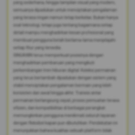
yang sederhana, hingga tampilan visual yang modern,
semuanya dipadukan untuk menciptakan pengalaman
yang terasa ringan namun tetap berkelas. Bukan hanya
soal teknologi, tetapi juga tentang bagaimana setiap
detail mampu menghadirkan kesan profesional yang
membuat pengguna betah berlama-lama menjelajahi
setiap fitur yang tersedia.
SINGAWIN terus memperkuat posisinya dengan
menghadirkan pembaruan yang mengikuti
perkembangan tren hiburan digital. Koleksi permainan
yang terus bertambah dipadukan dengan sistem yang
stabil menciptakan pengalaman bermain yang lebih
konsisten dari awal hingga akhir. Transisi antar
permainan berlangsung cepat, proses pemuatan terasa
efisien, dan kompatibilitas di berbagai perangkat
memungkinkan pengguna menikmati seluruh layanan
dengan fleksibel kapan pun dibutuhkan. Pendekatan ini
menunjukkan bahwa kualitas sebuah platform tidak