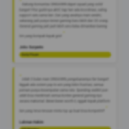
Gabung komunitas SINGAWIN dapet squad yang solid
banget! Fitur guild-nya aktif, tiap hari ada koordinasi, saling
support satu sama lain. Dari yang awalnya main sendiri,
sekarang jadi punya temen gaming baru lebih dari 30 orang.
General gaming jadi jauh lebih seru kalau dimainkan bareng
tim yang kompak kayak gini!
Joko Suryanto
Daily Player
Udah 3 bulan main SINGAWIN, pengeluarannya fair banget!
Nggak ada sistem pay-to-win yang bikin frustrasi, semua
pemain punya kesempatan sama rata. Spending sedikit pun
udah bisa menikmati semua konten general gaming-nya
secara maksimal. Bener-bener worth it, nggak kayak platform
lain yang terus-terusan minta top up buat bisa kompetitif!
Lukman Hakim