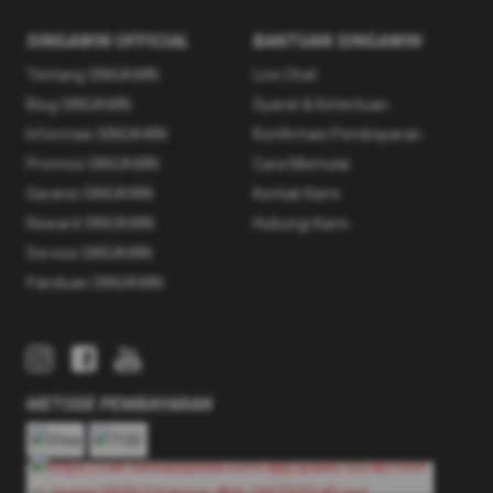
SINGAWIN OFFICIAL
BANTUAN SINGAWIN
Tentang SINGAWIN
Live Chat
Blog SINGAWIN
Syarat & Ketentuan
Informasi SINGAWIN
Konfirmasi Pembayaran
Promosi SINGAWIN
Cara Memulai
Garansi SINGAWIN
Kontak Kami
Reward SINGAWIN
Hubungi Kami
Service SINGAWIN
Panduan SINGAWIN
METODE PEMBAYARAN