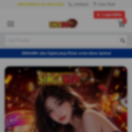
SINGAWIN Link Alternatif
Contact
Live Chat
Login/daftar
0
SINGAWIN Jalur Digital yang Efisien untuk Akses Optimal